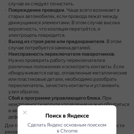
случае их следует почистить.
Повреждение проводки
.
Чаще всего возникает в
старых автомобилях, если провода лежат между
движущимися элементами.
В этом случае высока
вероятность, что изоляция перетрётся, и
электроцепь повредится.
Выход из строя реле или предохранителя
.
В этом
случае потребуется замена деталей.
Неисправность переключателя поворотников
.
Нужно проверить работу переключателя в
различных положениях и осмотреть контакты.
Если
обнаруживается нагар, оплавленные металлические
или пластиковые детали, необходимо разобрать
переключатель, зачистить контакты и установить
узел обратно.
Сбой в программе управляющего блока
.
При
неисправности модуля управления нужно обратиться
в автосервис — самостоятельно избавиться от
Поиск в Яндексе
дефекта невозможно.
Сделать Яндекс основным поиском
Для точной диагностики и устранения неисправности
в Сhrome
рекомендуется обратиться к специалисту.