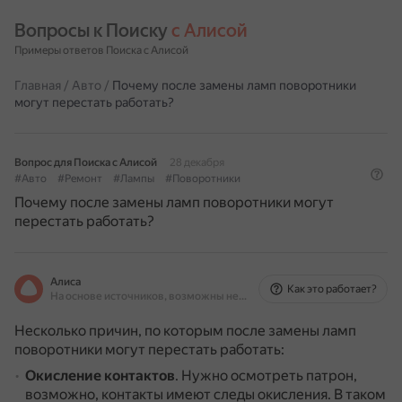
Вопросы к Поиску 
с Алисой
Примеры ответов Поиска с Алисой
Главная
/
Авто
/
Почему после замены ламп поворотники
могут перестать работать?
Вопрос для Поиска с Алисой
28 декабря
#Авто
#Ремонт
#Лампы
#Поворотники
Почему после замены ламп поворотники могут
перестать работать?
Алиса
Как это работает?
На основе источников, возможны неточности
Несколько причин, по которым после замены ламп
поворотники могут перестать работать:
Окисление контактов
.
Нужно осмотреть патрон,
возможно, контакты имеют следы окисления.
В таком