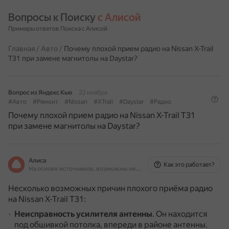
Вопросы к Поиску 
с Алисой
Примеры ответов Поиска с Алисой
Главная
/
Авто
/
Почему плохой прием радио на Nissan X-Trail
Т31 при замене магнитолы на Daystar?
Вопрос из Яндекс Кью
22 ноября
#Авто
#Ремонт
#Nissan
#XTrail
#Daystar
#Радио
Почему плохой прием радио на Nissan X-Trail Т31
при замене магнитолы на Daystar?
Алиса
Как это работает?
На основе источников, возможны неточности
Несколько возможных причин плохого приёма радио
на Nissan X-Trail T31:
Неисправность усилителя антенны
.
Он находится
под обшивкой потолка, впереди в районе антенны.