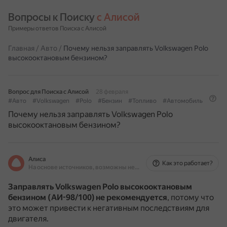
Вопросы к Поиску 
с Алисой
Примеры ответов Поиска с Алисой
Главная
/
Авто
/
Почему нельзя заправлять Volkswagen Polo
высокооктановым бензином?
Вопрос для Поиска с Алисой
28 февраля
#Авто
#Volkswagen
#Polo
#Бензин
#Топливо
#Автомобиль
Почему нельзя заправлять Volkswagen Polo
высокооктановым бензином?
Алиса
Как это работает?
На основе источников, возможны неточности
Заправлять Volkswagen Polo высокооктановым
бензином (АИ-98/100) не рекомендуется
, потому что
это может привести к негативным последствиям для
двигателя.