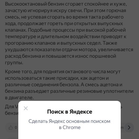
Высокооктановый бензин сгорает спокойнее и хуже,
зачастую игнорируя искру свечи.
При этом горючая
смесь, не успевая сгорать во время такта рабочего
хода, продолжает гореть при открытых выпускных
клапанах.
Подобные процессы при высокой рабочей
температуре и длительном воздействии приводят к
прогоранию клапанов и выпускных седел.
Также
ухудшаются показатели отдачи мотора, увеличивается
расход бензина и повышается износ поршневой
группы.
Кроме того, для поднятия октанового числа могут
использоваться такие присадки, как ацетон и
различные соединения бензола.
А смесь ацетона и
бензина разъедает различные резиновые уплотнители
в двигателе.
Для Volkswagen Polo рекомендуется использовать
Поиск в Яндексе
бензин марки АИ-95.
Сделать Яндекс основным поиском
в Сhrome
0
autogener.ru
dzen.ru
otvet.mail.ru