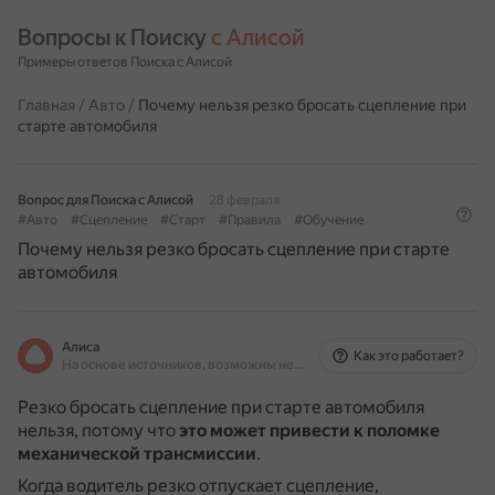
Вопросы к Поиску 
с Алисой
Примеры ответов Поиска с Алисой
Главная
/
Авто
/
Почему нельзя резко бросать сцепление при
старте автомобиля
Вопрос для Поиска с Алисой
28 февраля
#Авто
#Сцепление
#Старт
#Правила
#Обучение
Почему нельзя резко бросать сцепление при старте
автомобиля
Алиса
Как это работает?
На основе источников, возможны неточности
Резко бросать сцепление при старте автомобиля
нельзя, потому что
это может привести к поломке
механической трансмиссии
.
Когда водитель резко отпускает сцепление,