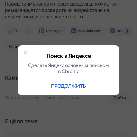
Перед применением любых средств для очистки
рекомендуется проверить их воздействие на
незаметном участке поверхности.
0
redverg.ru
www.ixbt.com
otvet.mail.r
Найти в Поиске
Поиск в Яндексе
Сделать Яндекс основным поиском
в Сhrome
Комментарии
ПРОДОЛЖИТЬ
Войдите, чтобы комментировать
Войти
Ещё по теме