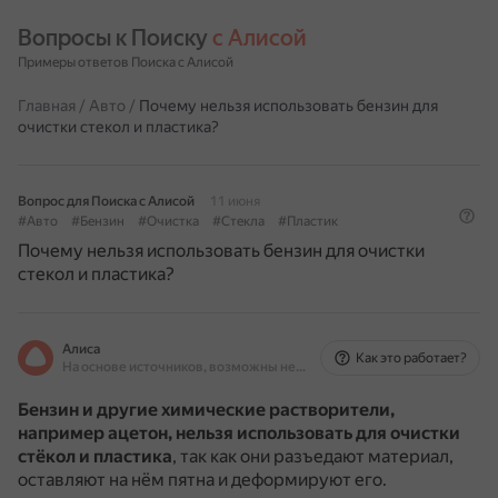
Вопросы к Поиску 
с Алисой
Примеры ответов Поиска с Алисой
Главная
/
Авто
/
Почему нельзя использовать бензин для
очистки стекол и пластика?
Вопрос для Поиска с Алисой
11 июня
#Авто
#Бензин
#Очистка
#Стекла
#Пластик
Почему нельзя использовать бензин для очистки
стекол и пластика?
Алиса
Как это работает?
На основе источников, возможны неточности
Бензин и другие химические растворители,
например ацетон, нельзя использовать для очистки
стёкол и пластика
, так как они разъедают материал,
оставляют на нём пятна и деформируют его.