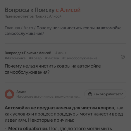
Вопросы к Поиску 
с Алисой
Примеры ответов Поиска с Алисой
Главная
/
Авто
/
Почему нельзя чистить ковры на автомойке
самообслуживания?
Вопрос для Поиска с Алисой
4 июня
#Автомойка
#Ковёр
#Чистка
#Самообслуживание
Почему нельзя чистить ковры на автомойке
самообслуживания?
Алиса
Как это работает?
На основе источников, возможны неточности
Автомойка не предназначена для чистки ковров
, так
как условия и процесс процедуры могут нанести вред
изделиям.
Некоторые причины:
Место обработки
.
Пол, где до этого могли мыть