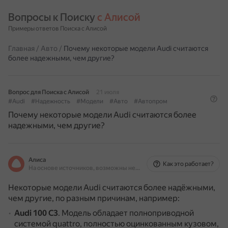
Вопросы к Поиску 
с Алисой
Примеры ответов Поиска с Алисой
Главная
/
Авто
/
Почему некоторые модели Audi считаются
более надежными, чем другие?
Вопрос для Поиска с Алисой
21 июля
#Audi
#Надежность
#Модели
#Авто
#Автопром
Почему некоторые модели Audi считаются более
надежными, чем другие?
Алиса
Как это работает?
На основе источников, возможны неточности
Некоторые модели Audi считаются более надёжными,
чем другие, по разным причинам, например:
Audi 100 C3
.
Модель обладает полноприводной
системой quattro, полностью оцинкованным кузовом,