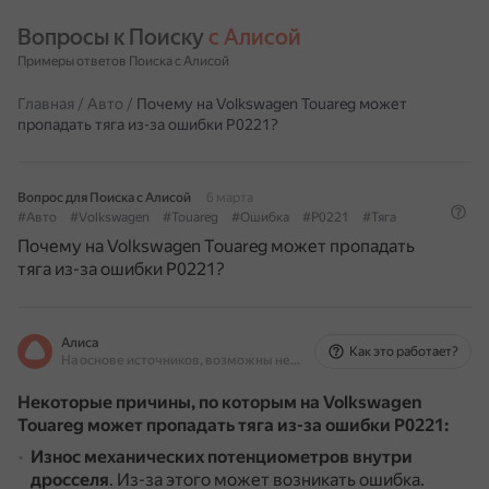
Вопросы к Поиску 
с Алисой
Примеры ответов Поиска с Алисой
Главная
/
Авто
/
Почему на Volkswagen Touareg может
пропадать тяга из-за ошибки Р0221?
Вопрос для Поиска с Алисой
6 марта
#Авто
#Volkswagen
#Touareg
#Ошибка
#Р0221
#Тяга
Почему на Volkswagen Touareg может пропадать
тяга из-за ошибки Р0221?
Алиса
Как это работает?
На основе источников, возможны неточности
Некоторые причины, по которым на Volkswagen
Touareg может пропадать тяга из-за ошибки P0221:
Износ механических потенциометров внутри
дросселя
.
Из-за этого может возникать ошибка.