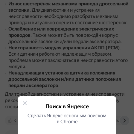
Износ шестерёнок механизма привода дроссельной
заслонки
.
Для диагностики и устранения
неисправности необходимо разобрать механизм
привода и визуально оценить состояние шестерёнок.
Ослабление или повреждение электрических
проводов
.
Также может быть повреждён корпус
дроссельной заслонки и/или педали акселератора.
Неисправность модуля управления АКПП (PCM)
.
Если датчики работают надлежащим образом,
проблема может заключаться в неисправности этого
модуля.
Ненадлежащая установка датчика положения
дроссельной заслонки и/или датчика положения
педали акселератора
.
Для точной диагностики и устранения неисправности
рекомендуется обратиться к квалифицированному
Поиск в Яндексе
специалисту.
Сделать Яндекс основным поиском
0
www.drive2.ru
carchek.ru
vk.com
в Сhrome