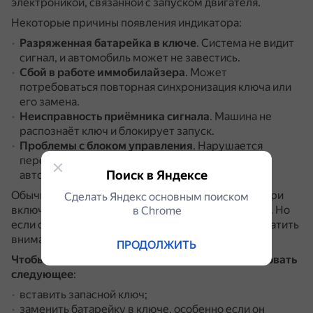
электроникой, связанной с запуском двигателя.
Некоторые причины появления индикатора:
Разряженная батарейка в ключе
.
Система не видит
сигнал, и автомобиль может не завестись.
Сбой в работе иммобилайзера
.
Может
потребоваться повторная синхронизация ключа или
его замена.
Неисправность приёмника сигнала
.
Машина не
распознаёт ключ и блокирует запуск.
Проблемы с блоком управления
.
Нарушается
передача данных между ключом и системой
Поиск в Яндексе
автомобиля.
Обычно индикатор кратковременно появляется при
Сделать Яндекс основным поиском
включении зажигания и гаснет через пару секунд.
Но
в Сhrome
если он продолжает гореть или мигает, стоит обратить
внимание на проблему.
ПРОДОЛЖИТЬ
Чтобы устранить неисправность, можно попробовать
следующее
:
вставить запасной ключ;
заменить батарейку в ключе, особенно если он