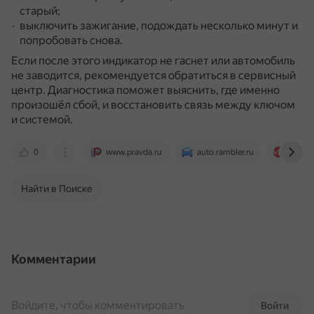
старый;
выключить зажигание, подождать несколько минут и
попробовать снова.
Если после этого индикатор не гаснет или автомобиль
не заводится, рекомендуется обратиться в сервисный
центр.
Диагностика поможет выяснить, где именно
произошёл сбой, и восстановить связь между ключом
и системой.
0
www.pravda.ru
auto.rambler.ru
www.d
Найти в Поиске
Комментарии
Войдите, чтобы комментировать
Войти