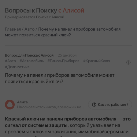
Вопросы к Поиску 
с Алисой
Примеры ответов Поиска с Алисой
Главная
/
Авто
/
Почему на панели приборов автомобиля
может появиться красный ключ?
Вопрос для Поиска с Алисой
25 декабря
#Авто
#Автомобиль
#ПанельПриборов
#КрасныйКлюч
#Диагностика
Почему на панели приборов автомобиля может
появиться красный ключ?
Алиса
Как это работает?
На основе источников, возможны неточности
Красный ключ на панели приборов автомобиля — это
сигнал от системы защиты
, который указывает на
проблемы с ключом зажигания, иммобилайзером или