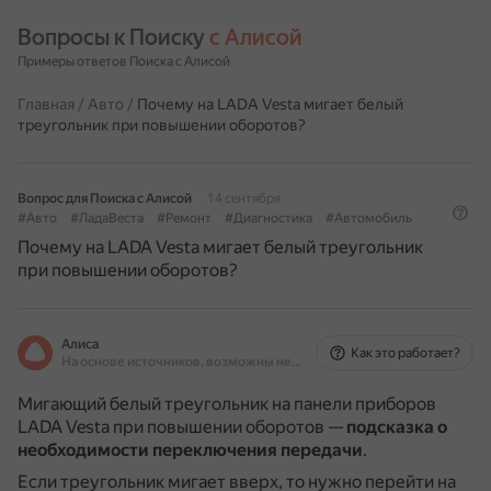
Вопросы к Поиску 
с Алисой
Примеры ответов Поиска с Алисой
Главная
/
Авто
/
Почему на LADA Vesta мигает белый
треугольник при повышении оборотов?
Вопрос для Поиска с Алисой
14 сентября
#Авто
#ЛадаВеста
#Ремонт
#Диагностика
#Автомобиль
Почему на LADA Vesta мигает белый треугольник
при повышении оборотов?
Алиса
Как это работает?
На основе источников, возможны неточности
Мигающий белый треугольник на панели приборов
LADA Vesta при повышении оборотов —
подсказка о
необходимости переключения передачи
.
Если треугольник мигает вверх, то нужно перейти на