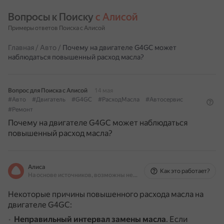
Вопросы к Поиску 
с Алисой
Примеры ответов Поиска с Алисой
Главная
/
Авто
/
Почему на двигателе G4GC может
наблюдаться повышенный расход масла?
Вопрос для Поиска с Алисой
14 мая
#Авто
#Двигатель
#G4GC
#РасходМасла
#Автосервис
#Ремонт
Почему на двигателе G4GC может наблюдаться
повышенный расход масла?
Алиса
Как это работает?
На основе источников, возможны неточности
Некоторые причины повышенного расхода масла на
двигателе G4GC:
Неправильный интервал замены масла
.
Если