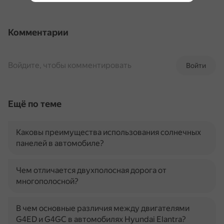
Комментарии
Войдите, чтобы комментировать
Войти
Ещё по теме
Каковы преимущества использования солнечных
панелей в автомобиле?
Чем отличается двухполосная дорога от
многополосной?
В чем основные различия между двигателями
G4ED и G4GC в автомобилях Hyundai Elantra?