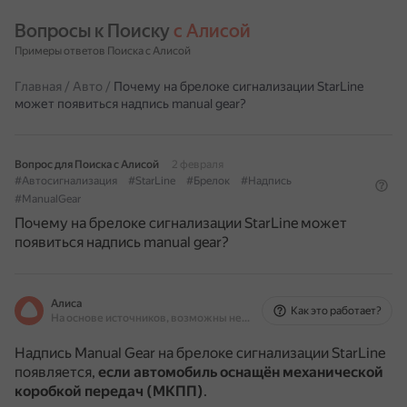
Вопросы к Поиску 
с Алисой
Примеры ответов Поиска с Алисой
Главная
/
Авто
/
Почему на брелоке сигнализации StarLine
может появиться надпись manual gear?
Вопрос для Поиска с Алисой
2 февраля
#Автосигнализация
#StarLine
#Брелок
#Надпись
#ManualGear
Почему на брелоке сигнализации StarLine может
появиться надпись manual gear?
Алиса
Как это работает?
На основе источников, возможны неточности
Надпись Manual Gear на брелоке сигнализации StarLine
появляется,
если автомобиль оснащён механической
коробкой передач (МКПП)
.