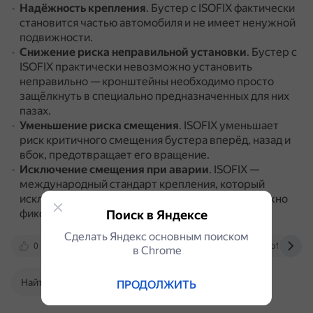
Надёжность крепления
.
Бустер с ISOFIX фактически
становится частью автомобиля и не имеет ненужной
подвижности.
Снижение риска неправильной установки
.
Бустер с
ISOFIX практически невозможно установить
неправильно — кронштейны необходимо просто
защёлкнуть в специально предназначенных для них
пазах.
Уменьшение риска смещения
.
ISOFIX уменьшает
риск критичного смещения бустера вперёд, назад и
вбок, предотвращает его вращение.
Исключение смещения при аварии
.
ISOFIX —
международный стандарт крепления, который
исключает смещение кресла при аварии и надёжно
фиксирует сиденье и человека в нём.
Поиск в Яндексе
Сделать Яндекс основным поиском
0
auto.ru
xn--h1alcedd.xn--d1aqf.xn--p1ai
в Сhrome
Найти в Поиске
ПРОДОЛЖИТЬ