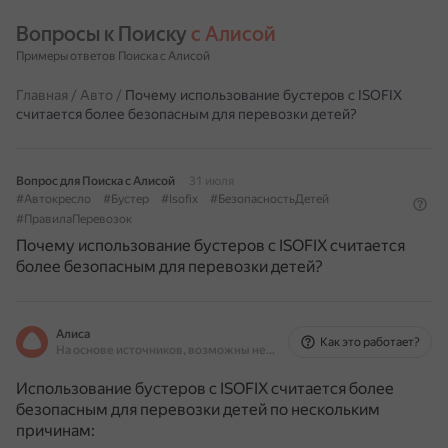
Вопросы к Поиску 
с Алисой
Примеры ответов Поиска с Алисой
Главная
/
Авто
/
Почему использование бустеров с ISOFIX
считается более безопасным для перевозки детей?
Вопрос для Поиска с Алисой
31 июля
#Автокресло
#Бустер
#Isofix
#БезопасностьДетей
#ПравилаПеревозок
Почему использование бустеров с ISOFIX считается
более безопасным для перевозки детей?
Алиса
Как это работает?
На основе источников, возможны неточности
Использование бустеров с ISOFIX считается более
безопасным для перевозки детей по нескольким
причинам: