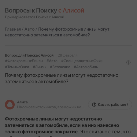
Вопросы к Поиску 
с Алисой
Примеры ответов Поиска с Алисой
Главная
/
Авто
/
Почему фотохромные линзы могут
недостаточно затемняться в автомобиле?
Вопрос для Поиска с Алисой
28 февраля
#ФотохромныеЛинзы
#Авто
#СолнцезащитныеОчки
#ТемныеОчки
#Линзы
#Затенение
#Автомобиль
Почему фотохромные линзы могут недостаточно
затемняться в автомобиле?
Алиса
Как это работает?
На основе источников, возможны неточности
Фотохромные линзы могут недостаточно
затемняться в автомобиле, если на них нанесено
только фотохромное покрытие
.
Это связано с тем, что