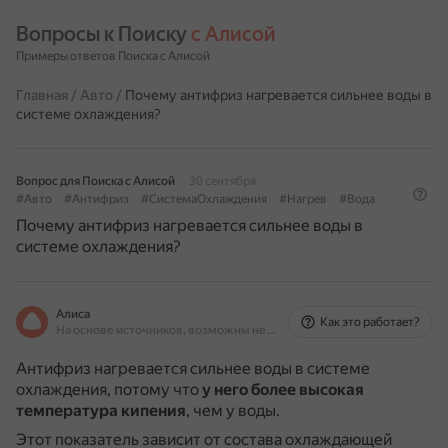
Вопросы к Поиску 
с Алисой
Примеры ответов Поиска с Алисой
Главная
/
Авто
/
Почему антифриз нагревается сильнее воды в
системе охлаждения?
Вопрос для Поиска с Алисой
30 сентября
#Авто
#Антифриз
#СистемаОхлаждения
#Нагрев
#Вода
Почему антифриз нагревается сильнее воды в
системе охлаждения?
Алиса
Как это работает?
На основе источников, возможны неточности
Антифриз нагревается сильнее воды в системе
охлаждения, потому что
у него более высокая
температура кипения
, чем у воды.
Этот показатель зависит от состава охлаждающей