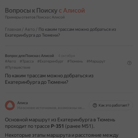
Вопросы к Поиску 
с Алисой
Примеры ответов Поиска с Алисой
Главная
/
Авто
/
По каким трассам можно добраться из
Екатеринбурга до Тюмени?
Вопрос для Поиска с Алисой
4 октября
#Авто
#Трасса
#Екатеринбург
#Тюмень
#Маршрут
#Путешествие
По каким трассам можно добраться из
Екатеринбурга до Тюмени?
Алиса
Как это работает?
На основе источников, возможны неточности
Основной маршрут из Екатеринбурга в Тюмень
проходит по трассе
Р-351
(ранее М51).
Некоторые этапы маршрута и расстояние между