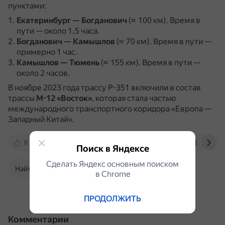
пунктами:
Екатеринбург — Богданович
(≈ 100 км).
Время в
пути — около 1,5 часа.
Богданович — Камышлов
(≈ 70 км).
Время в пути —
примерно 1 час.
Камышлов — Тюмень
(≈ 155 км).
Время в пути —
около 2 часов.
В ноябре 2023 года трассу Р-351 включили в состав
трассы
М-12 «Восток»
, которая стала частью
международного транспортного коридора «Европа —
Западный Китай».
0
ru.wikipedia.org
travelask.ru
auto.ru
Поиск в Яндексе
Сделать Яндекс основным поиском
Найти в Поиске
в Сhrome
ПРОДОЛЖИТЬ
Комментарии