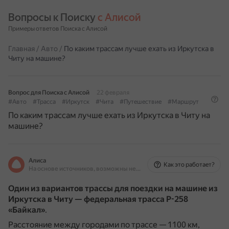
Вопросы к Поиску 
с Алисой
Примеры ответов Поиска с Алисой
Главная
/
Авто
/
По каким трассам лучше ехать из Иркутска в
Читу на машине?
Вопрос для Поиска с Алисой
22 февраля
#Авто
#Трасса
#Иркутск
#Чита
#Путешествие
#Маршрут
По каким трассам лучше ехать из Иркутска в Читу на
машине?
Алиса
Как это работает?
На основе источников, возможны неточности
Один из вариантов трассы для поездки на машине из
Иркутска в Читу — федеральная трасса Р-258
«Байкал»
.
Расстояние между городами по трассе — 1100 км,