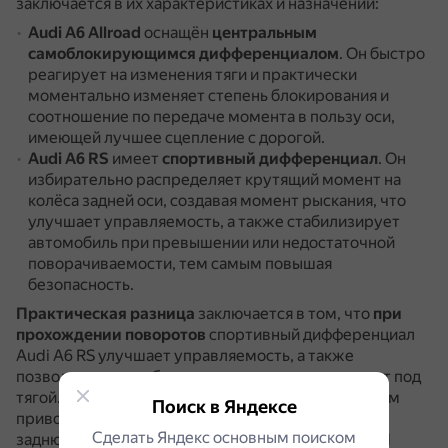
заключается в их характеристиках и назначении:
Audi A6 Allroad
оснащён
центральным
самоблокирующимся дифференциалом
.
Он быстро
реагирует на изменения тяги и практически
моментально изменяет степень блокирования и
соотношение по передаче момента в пользу оси,
имеющей лучшее сцепление с дорогой.
Audi A6 RS
имеет
спортивный дифференциал
.
Он
избирательно распределяет крутящий момент на
колёса задней оси, создавая момент рыскания, что
улучшает управляемость, а также стабилизирует
автомобиль при превышении или недостаточной
поворачиваемости, тем самым повышая
безопасность.
Практическая разница
заключается в том, что
при
прохождении поворотов
спортивный дифференциал
Audi A6 RS улучшает управляемость, а также
позволяет автомобилю «ввинчиваться» в поворот под
тягой.
Во внедорожных условиях
Audi RS с полным
Поиск в Яндексе
приводом может передавать до 85% мощности на
Сделать Яндекс основным поиском
заднюю ось, в то время как стандартный A6 allroad