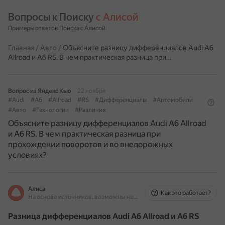
Вопросы к Поиску 
с Алисой
Примеры ответов Поиска с Алисой
Главная
/
Авто
/
Объясните разницу дифференциалов Audi A6
Allroad и A6 RS. В чем практическая разница при…
Вопрос из Яндекс Кью
22 ноября
#Audi
#A6
#Allroad
#RS
#Дифференциалы
#Автомобили
#Авто
#Технологии
#Различия
Объясните разницу дифференциалов Audi A6 Allroad
и A6 RS. В чем практическая разница при
прохождении поворотов и во внедорожных
условиях?
Алиса
Как это работает?
На основе источников, возможны неточности
Разница дифференциалов Audi A6 Allroad и A6 RS