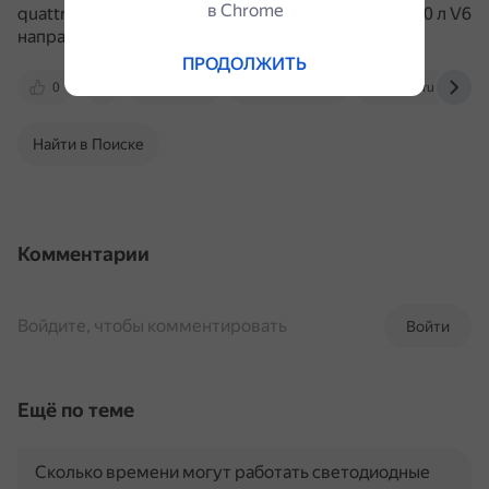
в Сhrome
quattro с турбированным двигателем объёмом 3,0 л V6
направляет до 60% мощности на заднюю ось.
ПРОДОЛЖИТЬ
0
dzen.ru
a6-allroad.ru
dzen.ru
Найти в Поиске
Комментарии
Войдите, чтобы комментировать
Войти
Ещё по теме
Сколько времени могут работать светодиодные