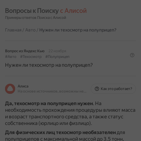
Вопросы к Поиску 
с Алисой
Примеры ответов Поиска с Алисой
Главная
/
Авто
/
Нужен ли техосмотр на полуприцеп?
Вопрос из Яндекс Кью
22 ноября
#Авто
#Техосмотр
#Полуприцеп
Нужен ли техосмотр на полуприцеп?
Алиса
Как это работает?
На основе источников, возможны неточности
Да, техосмотр на полуприцеп нужен
.
На
необходимость прохождения процедуры влияют масса
и возраст транспортного средства, а также статус
собственника (юрлицо или физлицо).
Для физических лиц
техосмотр необязателен
для
полуприцепов с максимальной массой до 3,5 тонн,