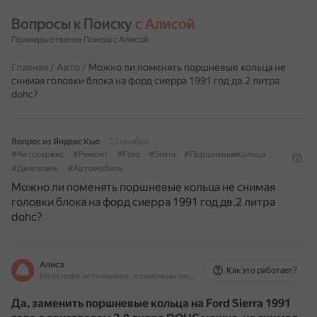
Вопросы к Поиску 
с Алисой
Примеры ответов Поиска с Алисой
Главная
/
Авто
/
Можно ли поменять поршневые кольца не
снимая головки блока на форд сиерра 1991 год дв.2 литра
dohc?
Вопрос из Яндекс Кью
22 ноября
#Автосервис
#Ремонт
#Ford
#Sierra
#ПоршневыеКольца
#Двигатель
#Автомобиль
Можно ли поменять поршневые кольца не снимая
головки блока на форд сиерра 1991 год дв.2 литра
dohc?
Алиса
Как это работает?
На основе источников, возможны неточности
Да, заменить поршневые кольца на Ford Sierra 1991