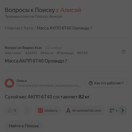
Вопросы к Поиску 
с Алисой
Примеры ответов Поиска с Алисой
Главная
/
Авто
/
Масса АКПП 6Т40 Орландо ?
Вопрос из Яндекс Кью
22 ноября
#Автомат
#АКПП
#Масса
#Орландо
#6Т40
Масса АКПП 6Т40 Орландо ?
Алиса
Как это работает?
На основе источников, возможны неточности
Сухой вес АКПП 6T40 составляет
82 кг
.
0
otoba.ru
en.avtotachki.com
kormotor-
Найти в Поиске