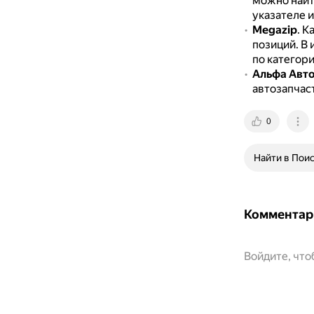
можно найти
указателе и
Megazip
.
Ка
позиций.
В 
по категор
Альфа Авт
автозапчаст
0
Найти в Пои
Комментар
Войдите, чт