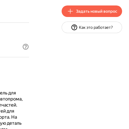
Задать новый вопрос
Как это работает?
ель для
автопрома,
пчастей.
ей для
орта.
На
ую деталь