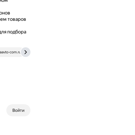
тном
ионов
ием товаров
для подбора
faavto-com.ru
Войти