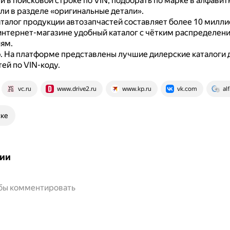
 в поисковой строке по VIN, подобрать по марке в алфави
ли в разделе «оригинальные детали».
талог продукции автозапчастей составляет более 10 милл
интернет-магазине удобный каталог с чётким распределен
иям.
о
.
На платформе представлены лучшие дилерские каталоги 
ей по VIN-коду.
vc.ru
www.drive2.ru
www.kp.ru
vk.com
al
ске
ии
обы комментировать