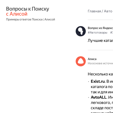
Вопросы к Поиску 
Главная
/
Авто
с Алисой
Примеры ответов Поиска с Алисой
Вопрос из Яндекс
#Автотовары
#
Лучшие катал
Алиса
На основе источ
Несколько ка
Exist.ru
.
В и
каталога п
так и для и
AvtoALL
.
Ин
легкового,
складе пос