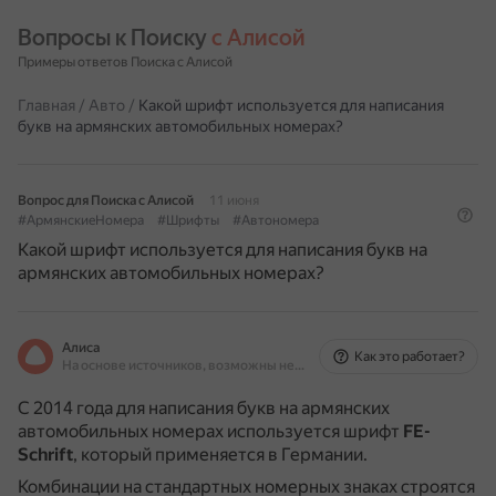
Вопросы к Поиску 
с Алисой
Примеры ответов Поиска с Алисой
Главная
/
Авто
/
Какой шрифт используется для написания
букв на армянских автомобильных номерах?
Вопрос для Поиска с Алисой
11 июня
#АрмянскиеНомера
#Шрифты
#Автономера
Какой шрифт используется для написания букв на
армянских автомобильных номерах?
Алиса
Как это работает?
На основе источников, возможны неточности
С 2014 года для написания букв на армянских
автомобильных номерах используется шрифт
FE-
Schrift
, который применяется в Германии.
Комбинации на стандартных номерных знаках строятся