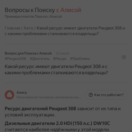
Вопросы к Поиску 
с Алисой
Примеры ответов Поиска с Алисой
Главная
/
Авто
/
Какой ресурс имеют двигатели Peugeot 308 и
с какими проблемами сталкиваются владельцы?
Вопрос для Поиска с Алисой
22 июля
#Peugeot308
#Двигатель
#Ресурс
#Проблемы
Какой ресурс имеют двигатели Peugeot 308 и с
какими проблемами сталкиваются владельцы?
Алиса
Как это работает?
На основе источников, возможны неточности
Ресурс двигателей Peugeot 308
зависит от их типа и
условий эксплуатации.
Дизельные двигатели 2.0 HDi (150 л.с.) DW10C
считаются наиболее надёжными у этой модели.