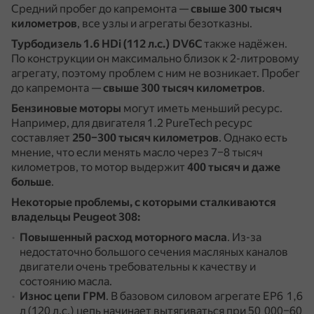
Средний пробег до капремонта —
свыше 300 тысяч
километров
, все узлы и агрегаты безотказны.
Турбодизель 1.6 HDi (112 л.с.) DV6C
также надёжен.
По конструкции он максимально близок к 2-литровому
агрегату, поэтому проблем с ним не возникает.
Пробег
до капремонта —
свыше 300 тысяч километров
.
Бензиновые моторы
могут иметь меньший ресурс.
Например, для двигателя 1.2 PureTech ресурс
составляет
250–300 тысяч километров
.
Однако есть
мнение, что если менять масло через 7–8 тысяч
километров, то мотор выдержит
400 тысяч и даже
больше
.
Некоторые проблемы, с которыми сталкиваются
владельцы Peugeot 308:
Повышенный расход моторного масла
.
Из-за
недостаточно большого сечения масляных каналов
двигатели очень требовательны к качеству и
состоянию масла.
Износ цепи ГРМ
.
В базовом силовом агрегате EP6 1,6
л (120 л.с.) цепь начинает вытягиваться при 50 000–60