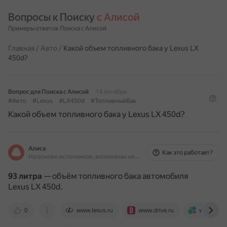
Вопросы к Поиску 
с Алисой
Примеры ответов Поиска с Алисой
Главная
/
Авто
/
Какой объем топливного бака у Lexus LX
450d?
Вопрос для Поиска с Алисой
14 октября
#Авто
#Lexus
#LX450d
#ТопливныйБак
Какой объем топливного бака у Lexus LX 450d?
Алиса
Как это работает?
На основе источников, возможны неточности
93 литра
— объём топливного бака автомобиля
Lexus LX 450d.
0
www.lexus.ru
www.drive.ru
www.avito