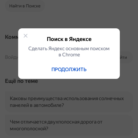
Найти в Поиске
Комментарии
Поиск в Яндексе
Сделать Яндекс основным поиском
в Сhrome
Войдите, чтобы комментировать
Войти
ПРОДОЛЖИТЬ
Ещё по теме
Каковы преимущества использования солнечных
панелей в автомобиле?
Чем отличается двухполосная дорога от
многополосной?