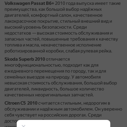
Volkswagen Passat B6+
2010 года выпуска имеет такие
преимущества, как большой выбор надёжных
двигателей, комфортный салон, качественное
лакокрасочное покрытие, стильный внешний вид и
высокий уровень безопасности.
Среди
недостатков — высокая стоимость обслуживания и
запасных частей, повышенные требования к качеству
топлива и масла, некачественное исполнение
роботизированной коробки, слабая рулевая рейка.
Skoda Superb 2010
отличается
многофункциональностью, подходит как для
ежедневного перемещения по городу, так и для
семейных выездов на природу.
У автомобиля
невысокая стоимость обслуживания, большой выбор
двигателей, ликвидность, большое количество
качественных неоригинальных запчастей.
Citroen C5 2010
считается стильным, недорогим в
обслуживании и надёжным автомобилем.
Он уверенно
себя чувствует на российских дорогах.
Среди
достоинств — надёжная гидроподвеска, которая
изменяет клиренс в зависимости от дорожных