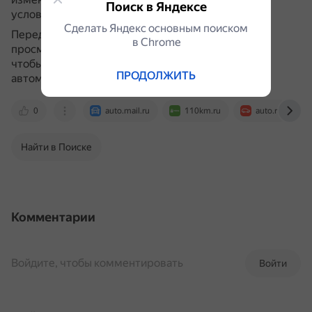
Поиск в Яндексе
условий.
Сделать Яндекс основным поиском
Перед покупкой рекомендуется подробно
в Сhrome
просмотреть отзывы на независимых площадках,
чтобы не приобрести заведомо проблемный
ПРОДОЛЖИТЬ
автомобиль.
0
auto.mail.ru
110km.ru
auto.ru
Найти в Поиске
Комментарии
Войдите, чтобы комментировать
Войти