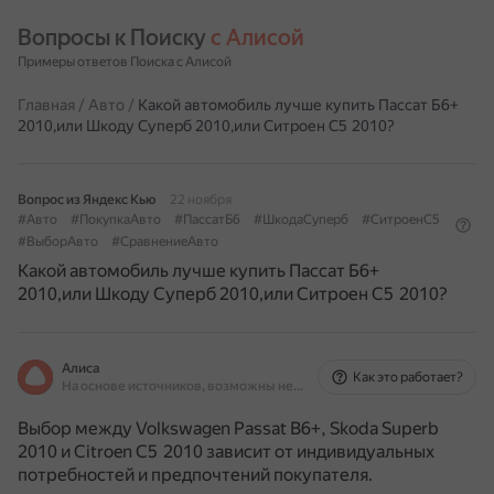
Вопросы к Поиску 
с Алисой
Примеры ответов Поиска с Алисой
Главная
/
Авто
/
Какой автомобиль лучше купить Пассат Б6+
2010,или Шкоду Суперб 2010,или Ситроен С5 2010?
Вопрос из Яндекс Кью
22 ноября
#Авто
#ПокупкаАвто
#ПассатБ6
#ШкодаСуперб
#СитроенС5
#ВыборАвто
#СравнениеАвто
Какой автомобиль лучше купить Пассат Б6+
2010,или Шкоду Суперб 2010,или Ситроен С5 2010?
Алиса
Как это работает?
На основе источников, возможны неточности
Выбор между Volkswagen Passat B6+, Skoda Superb
2010 и Citroen C5 2010 зависит от индивидуальных
потребностей и предпочтений покупателя.