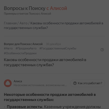
Вопросы к Поиску 
с Алисой
Примеры ответов Поиска с Алисой
Главная
/
Авто
/
Каковы особенности продажи автомобилей в
государственных службах?
Вопрос для Поиска с Алисой
30 декабря
#Авто
#ПродажаАвто
#ГосударственныеСлужбы
#ОсобенностиПродажи
Каковы особенности продажи автомобилей в
государственных службах?
Алиса
Как это работает?
На основе источников, возможны неточности
Некоторые особенности продажи автомобилей в
государственных службах:
Правовые аспекты
.
Казенные учреждения должны