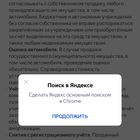
согласовывать с собственником продажу любого
принадлежащего им имущества, в том числе
автомобиля.
Бюджетные и автономные учреждения
без согласия собственника не вправе распоряжаться
закреплённым за учреждением или приобретённым
за счёт выделенных на это средств имуществом, а
также любым недвижимым имуществом.
Оценка автомобиля
.
В случае продажи
государственного (муниципального) имущества, в
том числе автомобиля, проведение оценки
обязательно.
Справедливая стоимость
устанавливается исключительно независимым
оценщиком.
Поиск в Яндексе
Учёт при продаже
.
Если автомобиль реализуется
Сделать Яндекс основным поиском
коммерческой организации или физическому лицу,
в Сhrome
то перед продажей объект основных средств
учитывается по справедливой стоимости.
Это влечёт
за собой обязательную переоценку реализуемого
ПРОДОЛЖИТЬ
объекта и пересчёт суммы накопленной
амортизации.
Снятие с регистрационного учёта
.
Проданный