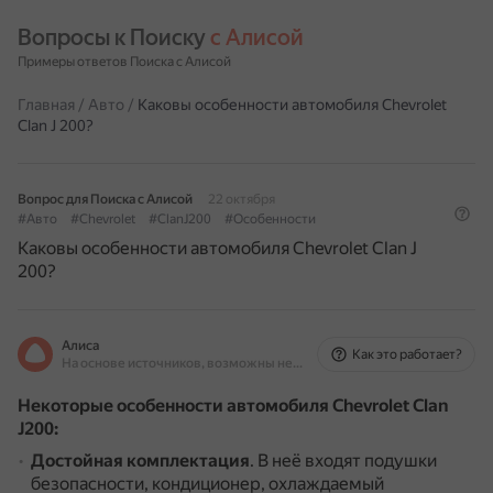
Вопросы к Поиску 
с Алисой
Примеры ответов Поиска с Алисой
Главная
/
Авто
/
Каковы особенности автомобиля Chevrolet
Clan J 200?
Вопрос для Поиска с Алисой
22 октября
#Авто
#Chevrolet
#ClanJ200
#Особенности
Каковы особенности автомобиля Chevrolet Clan J
200?
Алиса
Как это работает?
На основе источников, возможны неточности
Некоторые особенности автомобиля Chevrolet Clan
J200:
Достойная комплектация
.
В неё входят подушки
безопасности, кондиционер, охлаждаемый