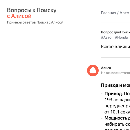
Вопросы к Поиску 
Главная
/
Авто
с Алисой
Примеры ответов Поиска с Алисой
Вопрос для Поиск
#Авто
#Honda
Какое влияни
Алиса
На основе источ
Привод и мо
Привод
. П
193 лошадин
переднепри
от 10,1 сек
Мощность 
набирать с