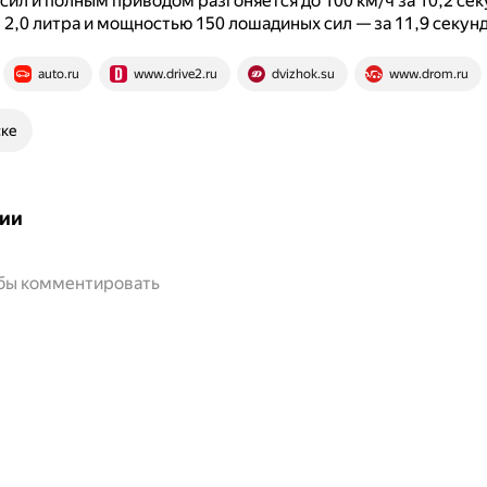
ил и полным приводом разгоняется до 100 км/ч за 10,2 секу
2,0 литра и мощностью 150 лошадиных сил — за 11,9 секун
auto.ru
www.drive2.ru
dvizhok.su
www.drom.ru
ске
ии
обы комментировать