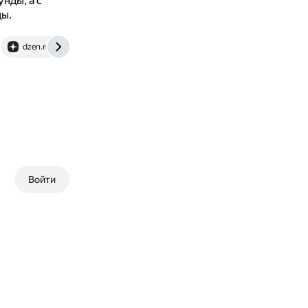
нды, а с
ды.
dzen.ru
Войти