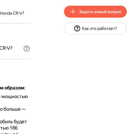
Задать новый вопрос
 Honda CR-V?
Как это работает?
 CR-V?
им образом
:
ем мощностью
о больше —
обиль будет
стью 186