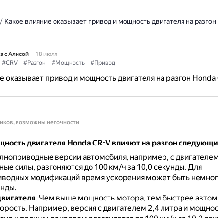
/
Какое влияние оказывает привод и мощность двигателя на разгон
а с Алисой
18 июля
#CRV
#Разгон
#Мощность
#Привод
е оказывает привод и мощность двигателя на разгон Honda
ников, возможны неточности
щность двигателя Honda CR-V влияют на разгон следующ
олноприводные версии автомобиля, например, с двигател
ые силы, разгоняются до 100 км/ч за 10,0 секунды.
Для
водных модификаций время ускорения может быть немног
унды.
двигателя
. Чем выше мощность мотора, тем быстрее автом
корость.
Например, версия с двигателем 2,4 литра и мощно