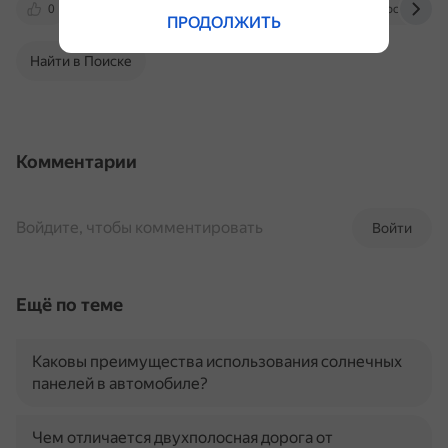
0
dzen.ru
mecenate.ru
spravochnick.ru
ПРОДОЛЖИТЬ
Найти в Поиске
Комментарии
Войдите, чтобы комментировать
Войти
Ещё по теме
Каковы преимущества использования солнечных
панелей в автомобиле?
Чем отличается двухполосная дорога от