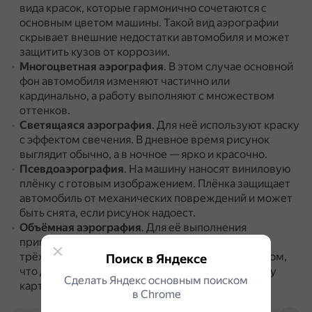
вида красок, которые гармонично сочетаются с
основным цветом машины.
Такой вид аэрографии
скрывает внешние недостатки автомобиля и может
защитить кузов от коррозии.
Многоцветная аэрография
.
В этом случае основной
фон автомобиля изменяют частично или
кардинально, а работу выполняют с множеством
оттенков.
Светящаяся аэрография
.
Для неё используют краску
с эффектом свечения.
В дневное время рисунок
выглядит обычно, а в ночное — ярко и красочно.
Псевдоаэрография
.
На машину наносят виниловую
плёнку с готовым изображением.
Плёнка защищает
автомобиль от механических повреждений и может
быть снята, если рисунок надоест.
Объёмная аэрография
.
Для её выполнения
применяют технику 3D.
Рельефный рисунок в
трёхмерном исполнении сверху покрывают лаком,
Поиск в Яндексе
что делает его цвета более насыщенными, а саму
Сделать Яндекс основным поиском
картину — более объёмной.
в Сhrome