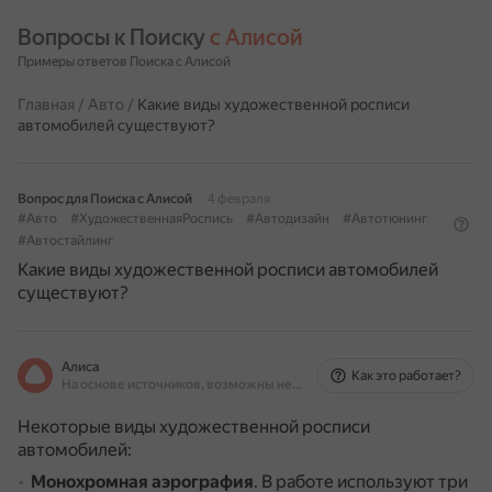
Вопросы к Поиску 
с Алисой
Примеры ответов Поиска с Алисой
Главная
/
Авто
/
Какие виды художественной росписи
автомобилей существуют?
Вопрос для Поиска с Алисой
4 февраля
#Авто
#ХудожественнаяРоспись
#Автодизайн
#Автотюнинг
#Автостайлинг
Какие виды художественной росписи автомобилей
существуют?
Алиса
Как это работает?
На основе источников, возможны неточности
Некоторые виды художественной росписи
автомобилей:
Монохромная аэрография
.
В работе используют три