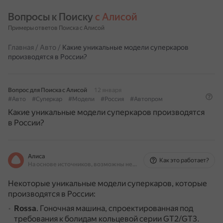
Вопросы к Поиску 
с Алисой
Примеры ответов Поиска с Алисой
Главная
/
Авто
/
Какие уникальные модели суперкаров
производятся в России?
Вопрос для Поиска с Алисой
12 января
#Авто
#Суперкар
#Модели
#Россия
#Автопром
Какие уникальные модели суперкаров производятся
в России?
Алиса
Как это работает?
На основе источников, возможны неточности
Некоторые уникальные модели суперкаров, которые
производятся в России:
Rossa
.
Гоночная машина, спроектированная под
требования к болидам кольцевой серии GT2/GT3.