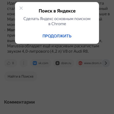
Идейным вдохновителем и соинвестором проекта
стал известный автогонщик Роман Русинов.
Главный
Поиск в Яндексе
конструктор — Игорь Ермилин, работавший раньше в
Сделать Яндекс основным поиском
Marussia Motors.
В основе модели лежит несущий
в Сhrome
монокок от Marussia B1.
Marussia GT
.
Гоночный автомобиль, который
принимает участие в российской серии гонок на
ПРОДОЛЖИТЬ
выносливость REC.
Помимо чистых линий и форм,
Marussia обладает ещё и красивым раскатистым
звуком 4,0-литрового (4,2 л) V8 от Audi R8.
0
vk.com
dzen.ru
www.drom.ru
Найти в Поиске
Комментарии