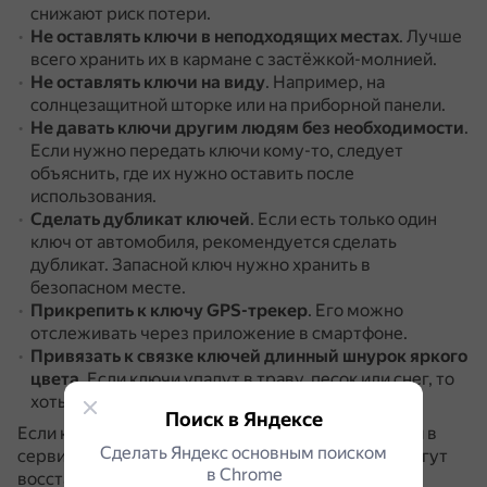
снижают риск потери.
Не оставлять ключи в неподходящих местах
.
Лучше
всего хранить их в кармане с застёжкой-молнией.
Не оставлять ключи на виду
.
Например, на
солнцезащитной шторке или на приборной панели.
Не давать ключи другим людям без необходимости
.
Если нужно передать ключи кому-то, следует
объяснить, где их нужно оставить после
использования.
Сделать дубликат ключей
.
Если есть только один
ключ от автомобиля, рекомендуется сделать
дубликат.
Запасной ключ нужно хранить в
безопасном месте.
Прикрепить к ключу GPS-трекер
.
Его можно
отслеживать через приложение в смартфоне.
Привязать к связке ключей длинный шнурок яркого
цвета
.
Если ключи упадут в траву, песок или снег, то
хоть маленький кусок шнурка будет виден.
Поиск в Яндексе
Если ключи потеряны, рекомендуется обратиться в
Сделать Яндекс основным поиском
сервисный центр автомобиля.
Специалисты помогут
в Сhrome
восстановить ключи, выдать новые или