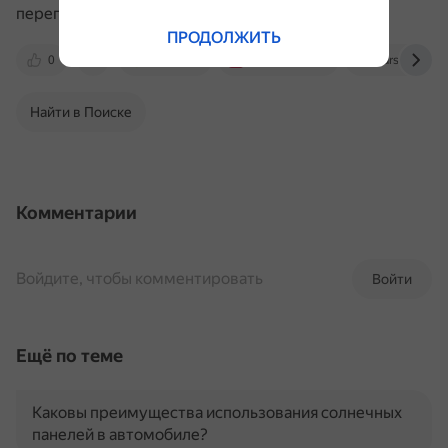
перепрограммировать существующие.
ПРОДОЛЖИТЬ
0
123im.ru
www.drive2.ru
cars.avtocod
Найти в Поиске
Комментарии
Войдите, чтобы комментировать
Войти
Ещё по теме
Каковы преимущества использования солнечных
панелей в автомобиле?