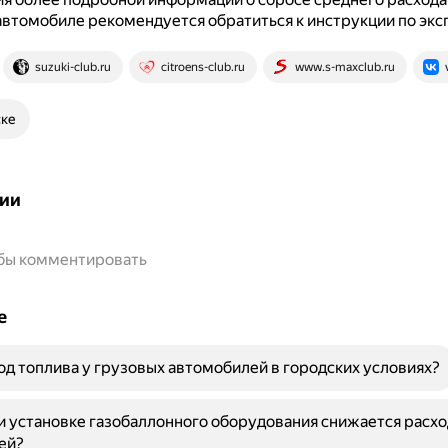
втомобиле рекомендуется обратиться к инструкции по экс
suzuki-club.ru
citroens-club.ru
www.s-maxclub.ru
ске
ии
обы комментировать
е
од топлива у грузовых автомобилей в городских условиях?
 установке газобаллонного оборудования снижается расхо
ей?