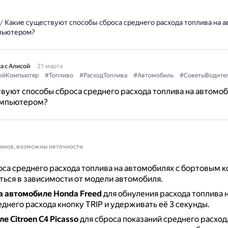
/
Какие существуют способы сброса среднего расхода топлива на а
пьютером?
а с Алисой
21 марта
ойКомпьютер
#Топливо
#РасходТоплива
#Автомобиль
#СоветыВодите
вуют способы сброса среднего расхода топлива на автомоб
омпьютером?
ников, возможны неточности
са среднего расхода топлива на автомобилях с бортовым
ться в зависимости от модели автомобиля.
а автомобиле Honda Freed
для обнуления расхода топлива 
днего расхода кнопку TRIP и удерживать её 3 секунды.
е Citroen C4 Picasso
для сброса показаний среднего расход