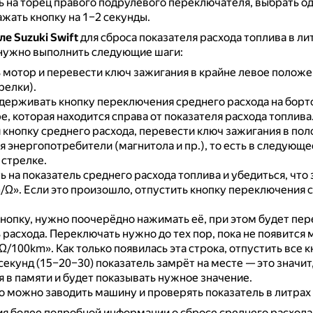
 на торец правого подрулевого переключателя, выбрать од
жать кнопку на 1–2 секунды.
е Suzuki Swift
для сброса показателя расхода топлива в ли
нужно выполнить следующие шаги:
мотор и перевести ключ зажигания в крайне левое положе
релки).
держивать кнопку переключения среднего расхода на бор
, которая находится справа от показателя расхода топлива
кнопку среднего расхода, перевести ключ зажигания в пол
 энергопотребители (магнитола и пр.), то есть в следующ
 стрелке.
 на показатель среднего расхода топлива и убедиться, что
m/Ω».
Если это произошло, отпустить кнопку переключения 
нопку, нужно поочерёдно нажимать её, при этом будет пе
 расхода.
Переключать нужно до тех пор, пока не появится
«Ω/100km».
Как только появилась эта строка, отпустить все 
секунд (15–20–30) показатель замрёт на месте — это значит,
 в памяти и будет показывать нужное значение.
о можно заводить машину и проверять показатель в литрах 
я более подробной информации о сбросе среднего расхода