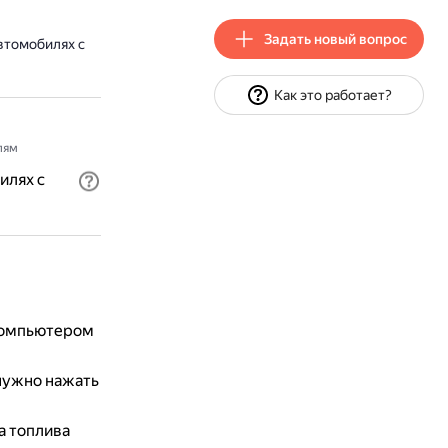
Задать новый вопрос
втомобилях с
Как это работает?
лям
илях с
 компьютером
нужно нажать
а топлива