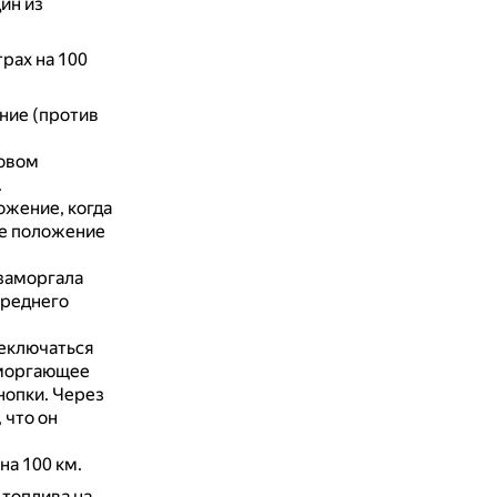
ин из
трах на 100
ние (против
товом
.
ожение, когда
ее положение
 заморгала
среднего
реключаться
 моргающее
кнопки.
Через
 что он
на 100 км.
 топлива на