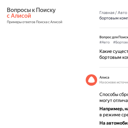
Вопросы к Поиску 
Главная
/
Авто
с Алисой
бортовым ком
Примеры ответов Поиска с Алисой
Вопрос для Поиск
#Авто
#Бортов
Какие сущест
бортовым к
Алиса
На основе источ
Способы сбро
могут отлича
Например, н
в режиме сре
На автомобил