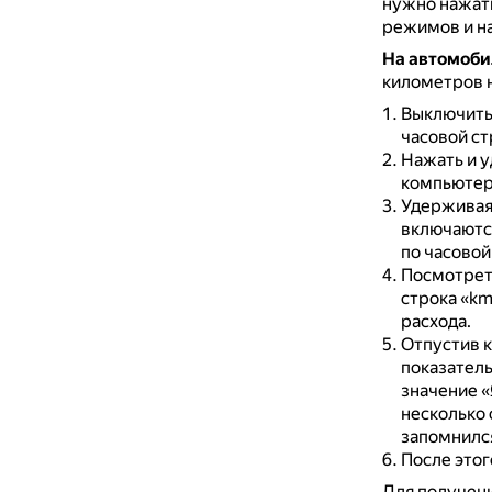
нужно нажать
режимов и на
На автомобил
километров 
Выключить 
часовой ст
Нажать и у
компьютере
Удерживая 
включаются
по часовой
Посмотреть
строка «k
расхода.
Отпустив к
показатель
значение 
несколько 
запомнился
После этог
Для получени