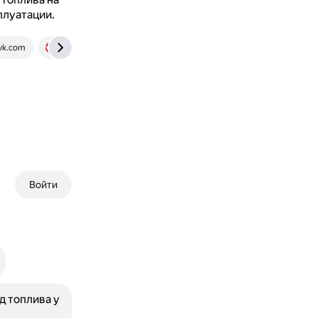
плуатации.
vk.com
www.drom.ru
Войти
д топлива у