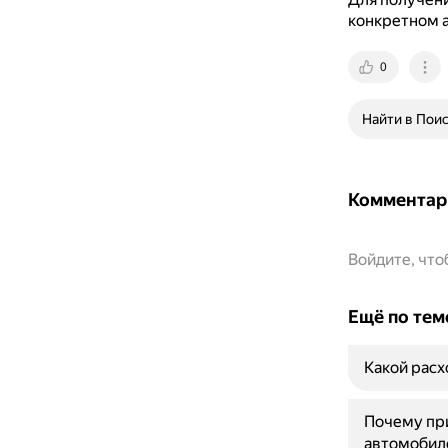
конкретном а
0
Найти в Пои
Комментар
Войдите, чт
Ещё по тем
Какой расх
Почему при
автомобил