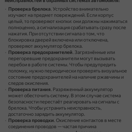
неисправностей в охранных системах автомобиля:
Проверка брелока
.
Устройство внимательно
изучают на предмет повреждений.
Если корпус
целый, то проверяют кнопки: они должны нажиматься
полноценно, а сигнализация срабатывать сразу после
нажатия.
При отсутствии сигнала о том, что
блокировка дверей включена или отключена,
проверяют аккумулятор брелока.
Проверка предохранителей
.
Загрязнённые или
перегоревшие предохранители могут вызывать
перебои в работе системы.
Чтобы предупредить
поломку, нужно периодически проверять визуальное
состояние предохранителей на наличие ржавчины и
следов окисления.
Проверка питания
.
Разряженный аккумулятор
может обесточить систему.
В этом случае система
безопасности перестаёт реагировать на сигналы с
брелока.
Чтобы устранить неисправность,
достаточно зарядить аккумулятор.
Проверка проводки
.
Окисление контактов в месте
соединения проводов — частая причина