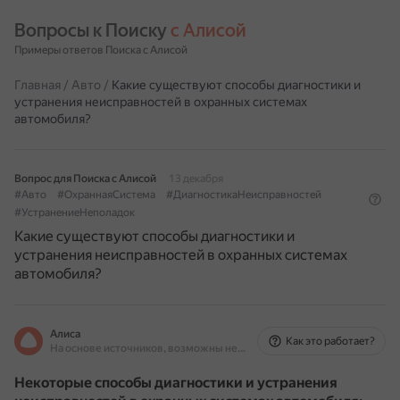
Вопросы к Поиску 
с Алисой
Примеры ответов Поиска с Алисой
Главная
/
Авто
/
Какие существуют способы диагностики и
устранения неисправностей в охранных системах
автомобиля?
Вопрос для Поиска с Алисой
13 декабря
#Авто
#ОхраннаяСистема
#ДиагностикаНеисправностей
#УстранениеНеполадок
Какие существуют способы диагностики и
устранения неисправностей в охранных системах
автомобиля?
Алиса
Как это работает?
На основе источников, возможны неточности
Некоторые способы диагностики и устранения