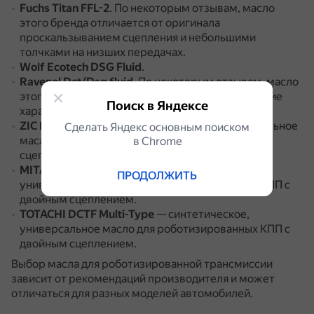
Fuchs Titan FFL-2
.
По некоторым отзывам, масло
этого бренда отличается от оригинала
проскальзыванием сцепления и небольшими
толчками на низших передачах.
Wolf Ecotech DSG Fluid
.
Ravenol Dct/Dsg fluid
.
По некоторым отзывам, масло
этого бренда имеет посредственные технические
Поиск в Яндексе
характеристики.
ZIC DCTF Multi 75w
— синтетическое, универсальное
Сделать Яндекс основным поиском
масло для роботизированных КПП с двойным
в Сhrome
сцеплением.
MITASU Multi Vehicle DCTF
— синтетическое,
ПРОДОЛЖИТЬ
универсальное масло для роботизированных КПП с
двойным сцеплением.
TOTACHI DCTF Multi-Type
— синтетическое,
универсальное масло для роботизированных КПП с
двойным сцеплением.
Выбор масла для роботизированной трансмиссии
зависит от рекомендаций производителя и может
отличаться для разных моделей автомобилей.