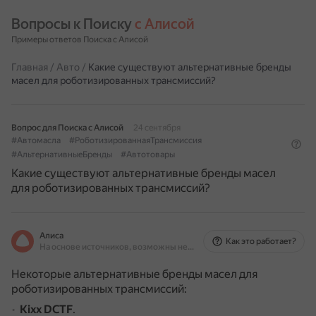
Вопросы к Поиску 
с Алисой
Примеры ответов Поиска с Алисой
Главная
/
Авто
/
Какие существуют альтернативные бренды
масел для роботизированных трансмиссий?
Вопрос для Поиска с Алисой
24 сентября
#Автомасла
#РоботизированнаяТрансмиссия
#АльтернативныеБренды
#Автотовары
Какие существуют альтернативные бренды масел
для роботизированных трансмиссий?
Алиса
Как это работает?
На основе источников, возможны неточности
Некоторые альтернативные бренды масел для
роботизированных трансмиссий:
Kixx DCTF
.