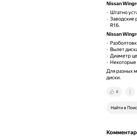
Nissan Wingr
Штатно уст
Заводские р
R16.
Nissan Wingr
Разболтовка
Вылет диска
Диаметр цен
Некоторые 
Для разных м
диски.
0
Найти в Пои
Комментар