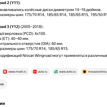
oad 2 (Y11)
:
анавливались колёсные диски диаметром 14–16 дюймов.
азмеры шин: 175/70 R14, 185/65 R14, 185/65 R15, 195/50 R
oad 3 (Y12)
(2005–2018):
/сверловка (PCD): 4x100.
 (ET): 40–40 мм.
трального отверстия (DIA): 60 мм.
размеры шин: 175/70 R14, 185/65 R15.
одификаций Nissan Wingroad могут применяться различны
www.rmark.ru
auto.ru
www.avito.ru
mosautoshina.
ске
ии