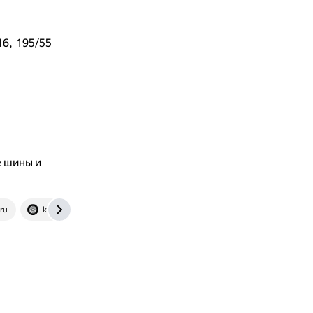
16, 195/55
е шины и
ru
kolesize.ru