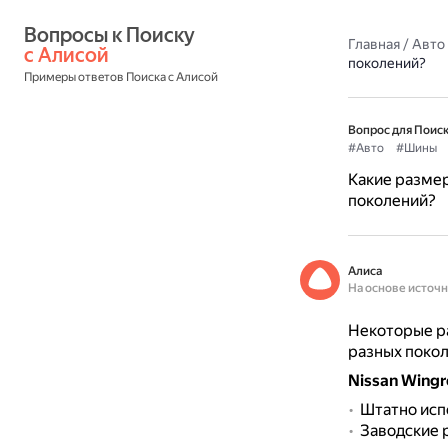
Вопросы к Поиску 
Главная
/
Авто
с Алисой
поколений?
Примеры ответов Поиска с Алисой
Вопрос для Поиск
#Авто
#Шины
Какие размер
поколений?
Алиса
На основе источ
Некоторые ра
разных покол
Nissan Wingr
Штатно исп
Заводские р