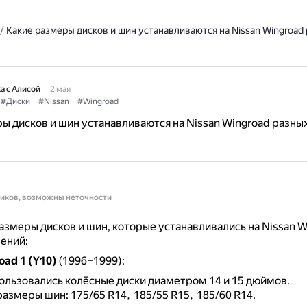
/
Какие размеры дисков и шин устанавливаются на Nissan Wingroad
а с Алисой
2 мая
#Диски
#Nissan
#Wingroad
ы дисков и шин устанавливаются на Nissan Wingroad разны
ников, возможны неточности
змеры дисков и шин, которые устанавливались на Nissan W
ений:
oad 1 (Y10)
(1996–1999):
ользовались колёсные диски диаметром 14 и 15 дюймов.
азмеры шин: 175/65 R14, 185/55 R15, 185/60 R14.