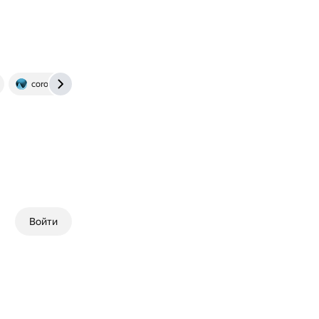
corolla-club.ru
Войти