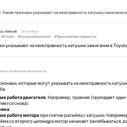
/
Какие признаки указывают на неисправность катушки зажигания в T
а с Алисой
18 октября
#Corolla
#КатушкаЗажигания
#ПризнакиНеисправности
ки указывают на неисправность катушки зажигания в Toyota 
ников, возможны неточности
изнаки, которые могут указывать на неисправность катуш
la:
ая работа двигателя
.
Например, троение (пропадает один
яется снова).
чека
.
ая работа мотора
при снятии разъёма с катушки.
Например
ъёма со второго цилиндра мотор начинает захлебываться, р