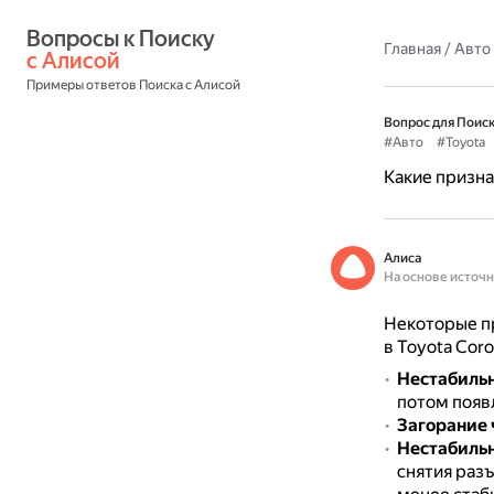
Вопросы к Поиску 
Главная
/
Авто
с Алисой
Примеры ответов Поиска с Алисой
Вопрос для Поиск
#Авто
#Toyota
Какие призна
Алиса
На основе источ
Некоторые пр
в Toyota Corol
Нестабильн
потом появл
Загорание 
Нестабильн
снятия раз