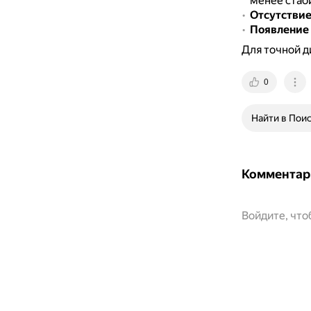
менее стаб
Отсутствие
Появление 
Для точной д
0
Найти в Пои
Комментар
Войдите, чт