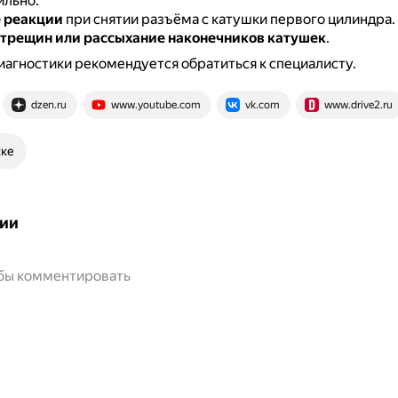
ильно.
 реакции
при снятии разъёма с катушки первого цилиндра.
трещин или рассыхание наконечников катушек
.
иагностики рекомендуется обратиться к специалисту.
dzen.ru
www.youtube.com
vk.com
www.drive2.ru
ске
ии
обы комментировать