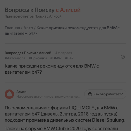
Вопросы к Поиску 
с Алисой
Примеры ответов Поиска с Алисой
Главная
/
Авто
/
Какие присадки рекомендуются для BMW с
двигателем b47?
Вопрос для Поиска с Алисой
4 февраля
#Автомасла
#Присадки
#BMW
#B47
Какие присадки рекомендуются для BMW с
двигателем b47?
Алиса
Как это работает?
На основе источников, возможны неточности
По рекомендациям с форума LIQUI MOLY для BMW с
двигателем b47 (дизель, 2 литра, 2018 год выпуска)
подходит
промывка дизельных систем Diesel Spulung
.
Также на форуме BMW Club в 2020 году советовали