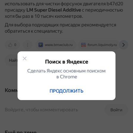
использовать для чистки форсунок двигателя b47d20
присадку
LM Super Diesel Additive
с периодичностью
хотя бы раз в 10 тысяч километров.
Для выбора подходящих присадок рекомендуется
обратиться к специалисту.
0
www.bmwclub.ru
forum.liquimoly.ru
Найти в Поиске
Поиск в Яндексе
Сделать Яндекс основным поиском
в Сhrome
Комментарии
ПРОДОЛЖИТЬ
Войдите, чтобы комментировать
Войти
Ещё по теме