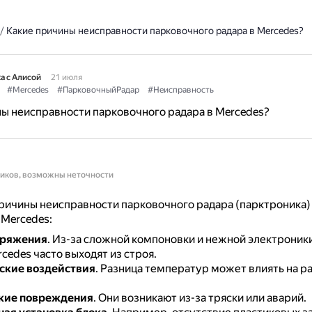
/
Какие причины неисправности парковочного радара в Mercedes?
а с Алисой
21 июля
#Mercedes
#ПарковочныйРадар
#Неисправность
ы неисправности парковочного радара в Mercedes?
ников, возможны неточности
ичины неисправности парковочного радара (парктроника)
Mercedes:
пряжения
.
Из-за сложной компоновки и нежной электроник
cedes часто выходят из строя.
ские воздействия
.
Разница температур может влиять на р
кие повреждения
.
Они возникают из-за тряски или аварий.