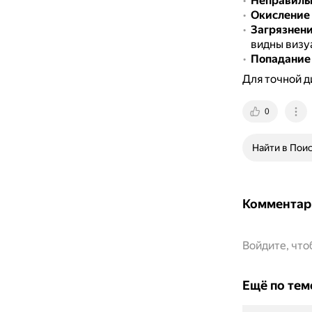
Неправильн
Окисление 
Загрязнен
видны визу
Попадание
Для точной д
0
Найти в Пои
Комментар
Войдите, чт
Ещё по тем