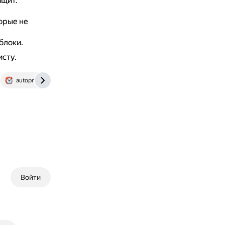
ащит.
орые не
блоки.
исту.
autoprogs.ru
Войти