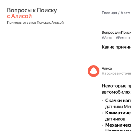
Вопросы к Поиску 
Главная
/
Авто
с Алисой
Примеры ответов Поиска с Алисой
Вопрос для Поиск
#Авто
#Ремонт
Какие причин
Алиса
На основе источ
Некоторые пр
автомобилях 
Скачки на
датчики Mer
Климатиче
датчиков.
Механичес