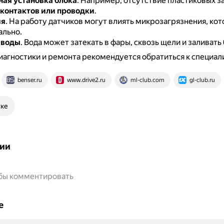
ая установка блока
.
Например, отсутствие пластиковых з
контактов или проводки
.
ия
.
На работу датчиков могут влиять микрозагрязнения, кот
ально.
 воды
.
Вода может затекать в фары, сквозь щели и заливать 
иагностики и ремонта рекомендуется обратиться к специал
benser.ru
www.drive2.ru
ml-club.com
gl-club.ru
ске
ии
обы комментировать
е