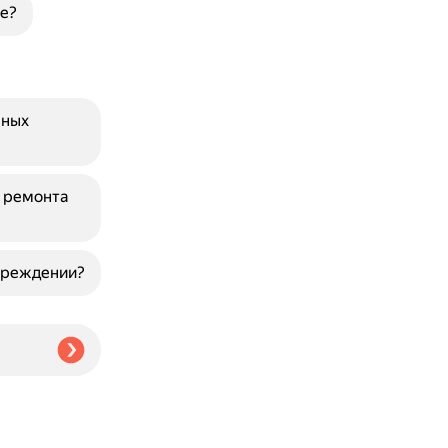
е?
зных
я ремонта
овреждении?