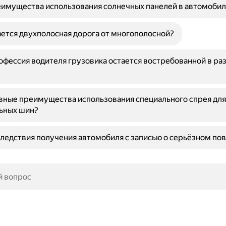
имущества использования солнечных панелей в автомобил
ется двухполосная дорога от многополосной?
фессия водителя грузовика остается востребованной в ра
вные преимущества использования специального спрея дл
ьных шин?
ледствия получения автомобиля с записью о серьёзном п