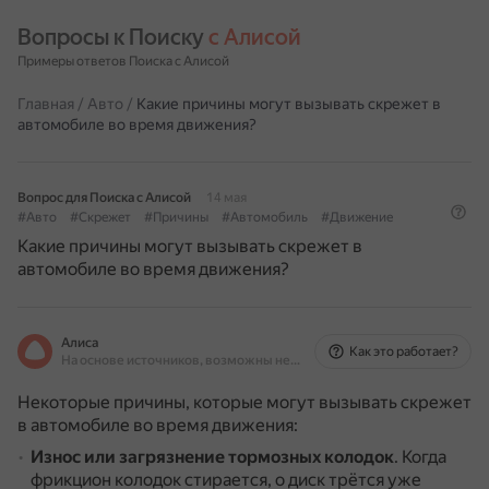
Вопросы к Поиску 
с Алисой
Примеры ответов Поиска с Алисой
Главная
/
Авто
/
Какие причины могут вызывать скрежет в
автомобиле во время движения?
Вопрос для Поиска с Алисой
14 мая
#Авто
#Скрежет
#Причины
#Автомобиль
#Движение
Какие причины могут вызывать скрежет в
автомобиле во время движения?
Алиса
Как это работает?
На основе источников, возможны неточности
Некоторые причины, которые могут вызывать скрежет
в автомобиле во время движения:
Износ или загрязнение тормозных колодок
.
Когда
фрикцион колодок стирается, о диск трётся уже