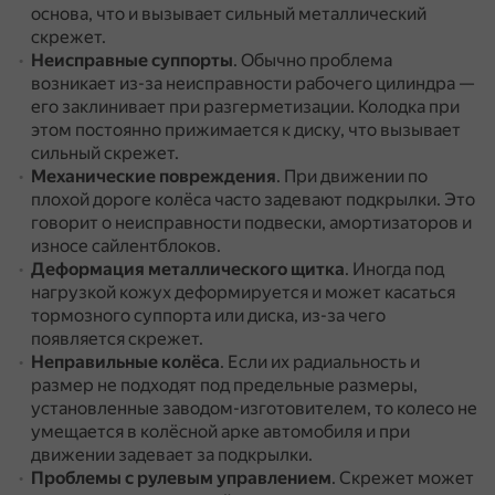
основа, что и вызывает сильный металлический
скрежет.
Неисправные суппорты
.
Обычно проблема
возникает из-за неисправности рабочего цилиндра —
его заклинивает при разгерметизации.
Колодка при
этом постоянно прижимается к диску, что вызывает
сильный скрежет.
Механические повреждения
.
При движении по
плохой дороге колёса часто задевают подкрылки.
Это
говорит о неисправности подвески, амортизаторов и
износе сайлентблоков.
Деформация металлического щитка
.
Иногда под
нагрузкой кожух деформируется и может касаться
тормозного суппорта или диска, из-за чего
появляется скрежет.
Неправильные колёса
.
Если их радиальность и
размер не подходят под предельные размеры,
установленные заводом-изготовителем, то колесо не
умещается в колёсной арке автомобиля и при
движении задевает за подкрылки.
Проблемы с рулевым управлением
.
Скрежет может