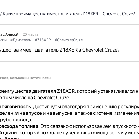
/
Какие преимущества имеет двигатель Z18XER в Chevrolet Cruze?
а с Алисой
20 марта
огии
#Двигатель
#Z18XER
#ChevroletCruze
щества имеет двигатель Z18XER в Chevrolet Cruze?
ников, возможны неточности
реимущества двигателя Z18XER, который устанавливался н
 том числе на Chevrolet Cruze:
 тяговитость
.
Достигнуты благодаря применению регулир
еления на впуске и на выпуске, а также системе изменени
трубопровода.
асхода топлива
.
Это связано с использованием впускного
 длины, который позволяет увеличивать мощность и умен