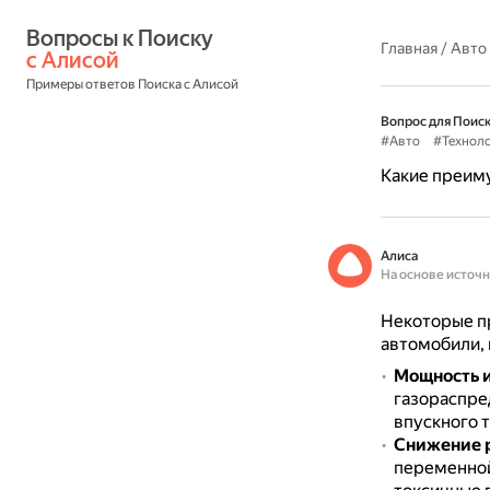
Вопросы к Поиску 
Главная
/
Авто
с Алисой
Примеры ответов Поиска с Алисой
Вопрос для Поиск
#Авто
#Технол
Какие преиму
Алиса
На основе источ
Некоторые п
автомобили, в
Мощность и
газораспред
впускного 
Снижение р
переменной