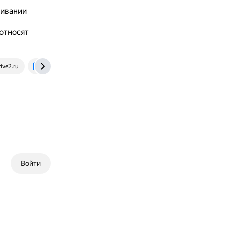
живании
относят
ive2.ru
vk.com
Войти