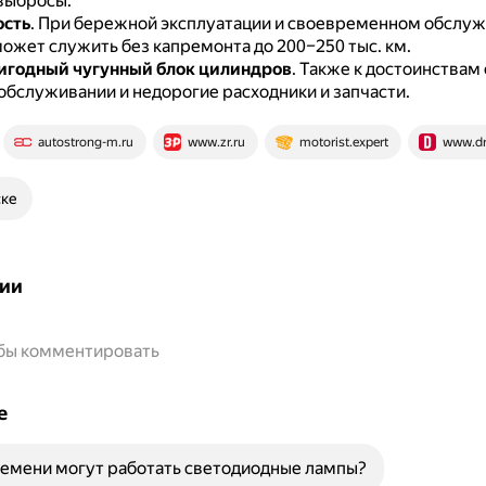
выбросы.
ость
.
При бережной эксплуатации и своевременном обслу
может служить без капремонта до 200–250 тыс. км.
игодный чугунный блок цилиндров
.
Также к достоинствам 
обслуживании и недорогие расходники и запчасти.
autostrong-m.ru
www.zr.ru
motorist.expert
www.dr
ске
ии
обы комментировать
е
емени могут работать светодиодные лампы?