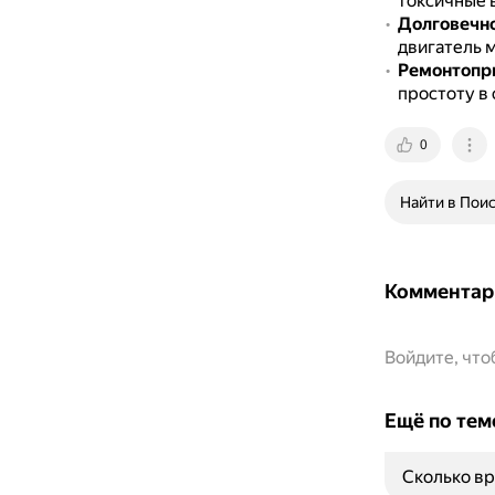
токсичные 
Долговечн
двигатель 
Ремонтопр
простоту в 
0
Найти в Пои
Комментар
Войдите, чт
Ещё по тем
Сколько вр