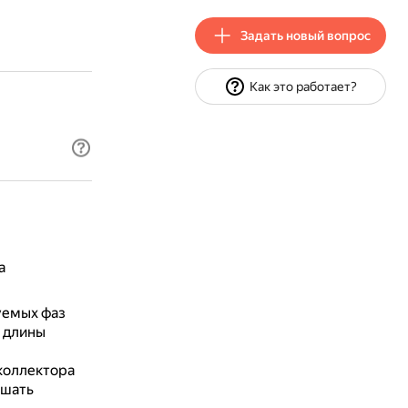
Задать новый вопрос
Как это работает?
а
уемых фаз
я длины
 коллектора
ьшать