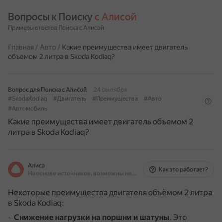
Вопросы к Поиску 
с Алисой
Примеры ответов Поиска с Алисой
Главная
/
Авто
/
Какие преимущества имеет двигатель
объемом 2 литра в Skoda Kodiaq?
Вопрос для Поиска с Алисой
24 сентября
#SkodaKodiaq
#Двигатель
#Преимущества
#Авто
#Автомобиль
Какие преимущества имеет двигатель объемом 2
литра в Skoda Kodiaq?
Алиса
Как это работает?
На основе источников, возможны неточности
Некоторые преимущества двигателя объёмом 2 литра
в Skoda Kodiaq:
Снижение нагрузки на поршни и шатуны
.
Это