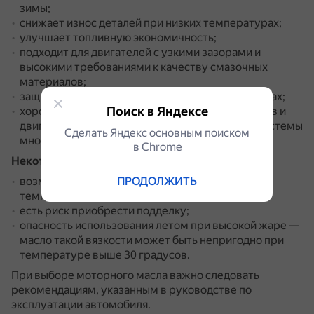
зимы;
снижает износ деталей при низких температурах;
улучшает топливную экономичность;
подходит для двигателей с узкими зазорами и
высокими требованиями к качеству смазочных
материалов;
защищает мотор от износа при высоких нагрузках;
Поиск в Яндексе
хорошо подходит для высокооборотных моторов и
двигателей с турбокомпрессорами, включая системы
Сделать Яндекс основным поиском
многоступенчатого наддува.
в Сhrome
Некоторые недостатки масла 0W-30:
ПРОДОЛЖИТЬ
возможен расход на угар из-за невысокой
температуры вспышки;
есть риск приобрести подделку;
опасность использования летом при высокой жаре —
масло такой вязкости может быть непригодно при
температуре выше 30 градусов.
При выборе моторного масла важно следовать
рекомендациям, указанным в руководстве по
эксплуатации автомобиля.