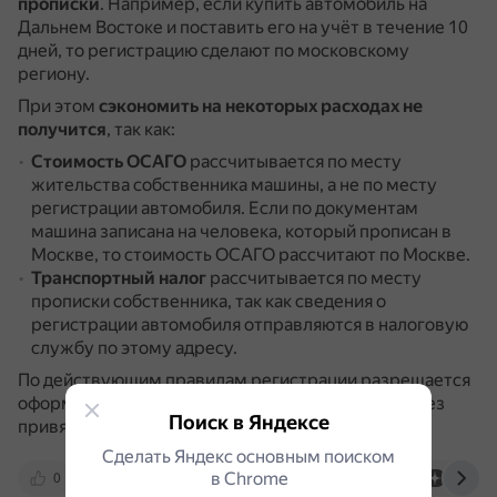
прописки
.
Например, если купить автомобиль на
Дальнем Востоке и поставить его на учёт в течение 10
дней, то регистрацию сделают по московскому
региону.
При этом
сэкономить на некоторых расходах не
получится
, так как:
Стоимость ОСАГО
рассчитывается по месту
жительства собственника машины, а не по месту
регистрации автомобиля.
Если по документам
машина записана на человека, который прописан в
Москве, то стоимость ОСАГО рассчитают по Москве.
Транспортный налог
рассчитывается по месту
прописки собственника, так как сведения о
регистрации автомобиля отправляются в налоговую
службу по этому адресу.
По действующим правилам регистрации разрешается
оформить автомобиль в любом регионе России без
Поиск в Яндексе
привязки к месту жительства собственника.
Сделать Яндекс основным поиском
в Сhrome
0
otvet.mail.ru
journal.tinkoff.ru
dzen.ru