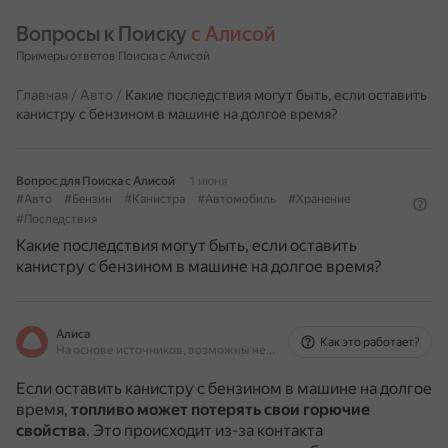
Вопросы к Поиску 
с Алисой
Примеры ответов Поиска с Алисой
Главная
/
Авто
/
Какие последствия могут быть, если оставить
канистру с бензином в машине на долгое время?
Вопрос для Поиска с Алисой
1 июня
#Авто
#Бензин
#Канистра
#Автомобиль
#Хранение
#Последствия
Какие последствия могут быть, если оставить
канистру с бензином в машине на долгое время?
Алиса
Как это работает?
На основе источников, возможны неточности
Если оставить канистру с бензином в машине на долгое
время,
топливо может потерять свои горючие
свойства
.
Это происходит из-за контакта