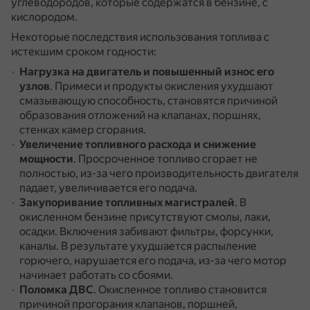
углеводородов, которые содержатся в бензине, с
кислородом.
Некоторые последствия использования топлива с
истекшим сроком годности:
Нагрузка на двигатель и повышенный износ его
узлов
.
Примеси и продукты окисления ухудшают
смазывающую способность, становятся причиной
образования отложений на клапанах, поршнях,
стенках камер сгорания.
Увеличение топливного расхода и снижение
мощности
.
Просроченное топливо сгорает не
полностью, из-за чего производительность двигателя
падает, увеличивается его подача.
Закупоривание топливных магистралей
.
В
окисленном бензине присутствуют смолы, лаки,
осадки.
Включения забивают фильтры, форсунки,
каналы.
В результате ухудшается распыление
горючего, нарушается его подача, из-за чего мотор
начинает работать со сбоями.
Поломка ДВС
.
Окисленное топливо становится
причиной прогорания клапанов, поршней,