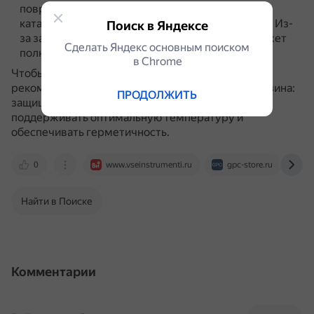
повреждения форсунок, нарушения работы
катализаторов, поломки кислородных датчиков.
Из-
Поиск в Яндексе
за закупорки топливной системы двигатель может
Сделать Яндекс основным поиском
полностью выйти из строя.
в Сhrome
Чтобы избежать негативных последствий,
рекомендуется соблюдать условия хранения бензина:
ПРОДОЛЖИТЬ
защищать ёмкость от прямых солнечных лучей,
поддерживать оптимальную температуру и
обеспечивать герметичность.
0
www.vseinstrumenti.ru
gpc-store.ru
w
Найти в Поиске
Комментарии