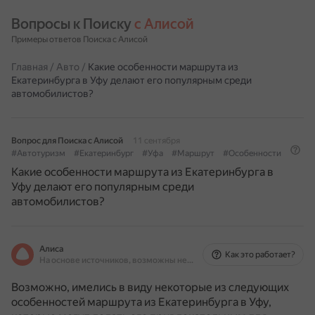
Вопросы к Поиску 
с Алисой
Примеры ответов Поиска с Алисой
Главная
/
Авто
/
Какие особенности маршрута из
Екатеринбурга в Уфу делают его популярным среди
автомобилистов?
Вопрос для Поиска с Алисой
11 сентября
#Автотуризм
#Екатеринбург
#Уфа
#Маршрут
#Особенности
Какие особенности маршрута из Екатеринбурга в
Уфу делают его популярным среди
автомобилистов?
Алиса
Как это работает?
На основе источников, возможны неточности
Возможно, имелись в виду некоторые из следующих
особенностей маршрута из Екатеринбурга в Уфу,