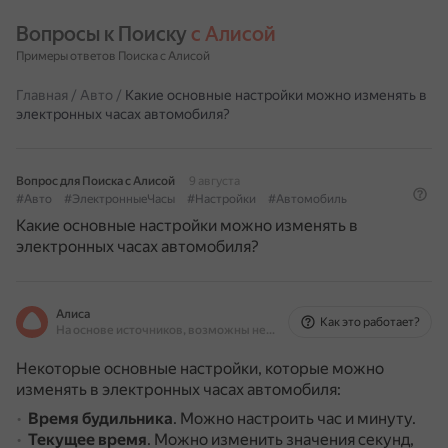
Вопросы к Поиску 
с Алисой
Примеры ответов Поиска с Алисой
Главная
/
Авто
/
Какие основные настройки можно изменять в
электронных часах автомобиля?
Вопрос для Поиска с Алисой
9 августа
#Авто
#ЭлектронныеЧасы
#Настройки
#Автомобиль
Какие основные настройки можно изменять в
электронных часах автомобиля?
Алиса
Как это работает?
На основе источников, возможны неточности
Некоторые основные настройки, которые можно
изменять в электронных часах автомобиля:
Время будильника
.
Можно настроить час и минуту.
Текущее время
.
Можно изменить значения секунд,