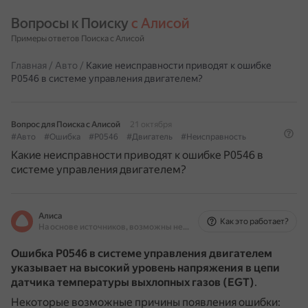
Вопросы к Поиску 
с Алисой
Примеры ответов Поиска с Алисой
Главная
/
Авто
/
Какие неисправности приводят к ошибке
P0546 в системе управления двигателем?
Вопрос для Поиска с Алисой
21 октября
#Авто
#Ошибка
#P0546
#Двигатель
#Неисправность
Какие неисправности приводят к ошибке P0546 в
системе управления двигателем?
Алиса
Как это работает?
На основе источников, возможны неточности
Ошибка P0546 в системе управления двигателем
указывает на высокий уровень напряжения в цепи
датчика температуры выхлопных газов (EGT)
.
Некоторые возможные причины появления ошибки: