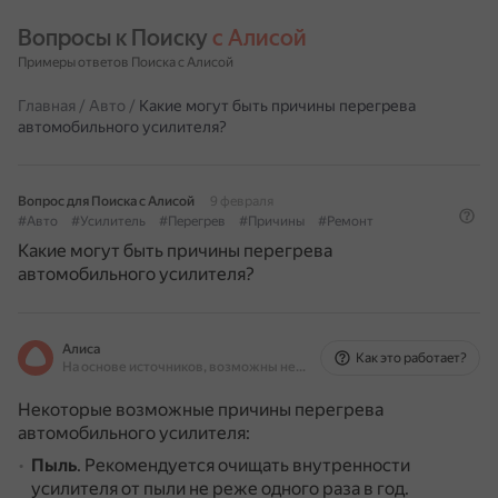
Вопросы к Поиску 
с Алисой
Примеры ответов Поиска с Алисой
Главная
/
Авто
/
Какие могут быть причины перегрева
автомобильного усилителя?
Вопрос для Поиска с Алисой
9 февраля
#Авто
#Усилитель
#Перегрев
#Причины
#Ремонт
Какие могут быть причины перегрева
автомобильного усилителя?
Алиса
Как это работает?
На основе источников, возможны неточности
Некоторые возможные причины перегрева
автомобильного усилителя:
Пыль
.
Рекомендуется очищать внутренности
усилителя от пыли не реже одного раза в год.