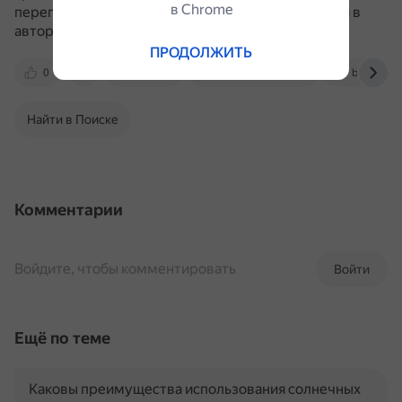
в Сhrome
перегрева рекомендуется проконсультироваться в
авторизованном сервисном центре.
ПРОДОЛЖИТЬ
0
dzen.ru
www.youtube.com
bassclub.
Найти в Поиске
Комментарии
Войдите, чтобы комментировать
Войти
Ещё по теме
Каковы преимущества использования солнечных