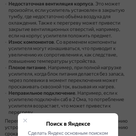
Недостаточная вентиляция корпуса
.
Это может
произойти, если усилитель установлен в закрытую
тумбу, где недостаточно объёма воздуха для
охлаждения.
Также к перегреву может привести
закрытие вентиляционных отверстий, например,
если на корпус усилителя положить предмет.
Износ компонентов
.
Со временем компоненты
усилителя могут изнашиваться, что приводит к
увеличению их сопротивления и, как следствие,
повышению температуры устройства.
Плохое питание
.
Например, при полной нагрузке
усилителя, когда блок питания делается без запаса,
через полевики в момент переключения может
проскакивать сквозной ток, вызывая их нагрев.
Неправильное подключение
.
Например, если к
усилителю подключён саб в 2 Ома, то потребление
усилителя возрастает, что может привести к
перегреву.
Перегрев усилителя может привести к повреждению
Поиск в Яндексе
устройства, ухудшению качества звука и сокращению
Сделать Яндекс основным поиском
срока его службы.
При возникновении проблемы