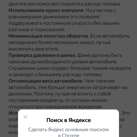
двигателем помогают сократить расход топлива.
Использование круиз-контроля
.
На участках с
равномерным движением это позволит
поддерживать постоянную скорость без лишних
разгонов и торможений.
Минимизация холостых оборотов
.
Если автомобиль
неподвижен более нескольких минут, лучше
выключить двигатель.
Проверка давления в шинах
.
Шины должны быть
накачаны до необходимого уровня автомобиля.
Спущенные шины создают большее трение на дороге
и приводят к большему расходу топлива.
Оптимизация веса автомобиля
.
Чем тяжелее
автомобиль, тем больше энергии он затрачивает на
движение.
Поэтому лучше не возить с собой
посторонние предметы, от которых можно
отказаться при повседневном вождении.
Использование масла с пониженной вязкостью
.
Это
особенно важно при холодном пуске и поездках на
Поиск в Яндексе
короткие расстояния.
При использовании масел с
Сделать Яндекс основным поиском
низкой вязкостью расход топлива может быть
в Сhrome