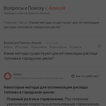
Вопросы к Поиску 
с Алисой
Примеры ответов Поиска с Алисой
Главная
/
Авто
/
Какие методы существуют для оптимизации
расхода топлива в городском цикле?
Вопрос для Поиска с Алисой
12 января
#Авто
#Топливо
#Экономия
#Технологии
#Советы
Какие методы существуют для оптимизации расхода
топлива в городском цикле?
Алиса
Как это работает?
На основе источников, возможны неточности
Некоторые методы для оптимизации расхода
топлива в городском цикле:
Плавный разгон и торможение
.
Постепенное
увеличение скорости и использование торможения