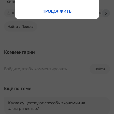
снижен более чем на 5%.
ПРОДОЛЖИТЬ
0
quto.ru
www.drive2.ru
topdetal.ru
Найти в Поиске
Комментарии
Войдите, чтобы комментировать
Войти
Ещё по теме
Какие существуют способы экономии на
электричестве?